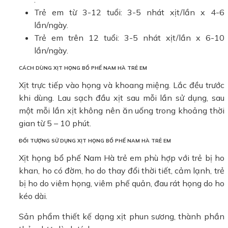
Trẻ em từ 3-12 tuổi: 3-5 nhát xịt/lần x 4-6
lần/ngày.
Trẻ em trên 12 tuổi: 3-5 nhát xịt/lần x 6-10
lần/ngày.
CÁCH DÙNG XỊT HỌNG BỔ PHẾ NAM HÀ TRẺ EM
Xịt trực tiếp vào họng và khoang miệng. Lắc đều trước
khi dùng. Lau sạch đầu xịt sau mỗi lần sử dụng, sau
một mỗi lần xịt không nên ăn uống trong khoảng thời
gian từ 5 – 10 phút.
ĐỐI TƯỢNG SỬ DỤNG XỊT HỌNG BỔ PHẾ NAM HÀ TRẺ EM
Xịt họng bổ phế Nam Hà trẻ em phù hợp với trẻ bị ho
khan, ho có đờm, ho do thay đổi thời tiết, cảm lạnh, trẻ
bị ho do viêm họng, viêm phế quản, đau rát họng do ho
kéo dài.
Sản phẩm thiết kế dạng xịt phun sương, thành phần