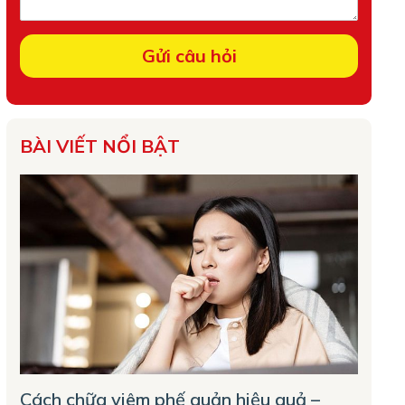
BÀI VIẾT NỔI BẬT
Cách chữa viêm phế quản hiệu quả –