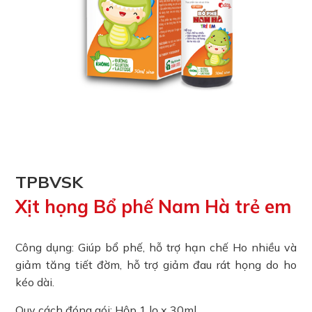
TPBVSK
Xịt họng Bổ phế Nam Hà trẻ em
Công dụng: Giúp bổ phế, hỗ trợ hạn chế Ho nhiều và
giảm tăng tiết đờm, hỗ trợ giảm đau rát họng do ho
kéo dài.
Quy cách đóng gói: Hộp 1 lọ x 30ml.