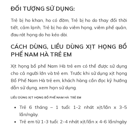
ĐỐI TƯỢNG SỬ DỤNG:
Trẻ bị ho khan, ho có đờm, Trẻ bị ho do thay đổi thời
tiết, cảm lạnh, Trẻ bị ho do viêm họng, viêm phế quản,
đau rát họng do ho kéo dài.
CÁCH DÙNG, LIỀU DÙNG XỊT HỌNG BỔ
PHẾ NAM HÀ TRẺ EM
Xịt họng bổ phế Nam Hà trẻ em có thể được sử dụng
cho cả người lớn và trẻ em. Trước khi sử dụng xịt họng
Bổ Phế Nam Hà trẻ em, khách hàng cần đọc kỹ hướng
dẫn sử dụng, xem hạn sử dụng.
LIỀU DÙNG XỊT HỌNG BỔ PHẾ NAM HÀ TRẺ EM
Trẻ 6 tháng – 1 tuổi: 1-2 nhát xịt/lần x 3-5
lần/ngày.
Trẻ em từ 1-3 tuổi: 2-4 nhát xịt/lần x 4-6 lần/ngày
.