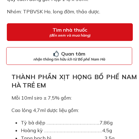
Nhóm: TPBVSK Ho, long đờm, thảo dược.
Tìm nhà thuốc
(đến xem và mua hàng)
Quan tâm
nhận thông tin hữu ích từ Bổ phế Nam Hà
THÀNH PHẦN XỊT HỌNG BỔ PHẾ NAM
HÀ TRẺ EM
Mỗi 10ml siro ± 7,5% gồm:
Cao lỏng 4,7ml dược liệu gồm:
Tỳ bà diệp ………………………………………..7,86g
Hoàng kỳ ……………………………………………4,5g
Tang bạch bì ……………………………………….3,5g