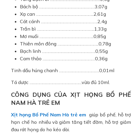
Bách bộ ……………………………………………3,07g
Xạ can ……………………………………………..2,61g
Cát cánh …………………………………………….2,4g
Trần bì ……………………………………………..1,33g
Mơ muối …………………………………………..0,85g
Thiên môn đông ………………………………..0,78g
Bạch linh ………………………………………….0,55g
Cam thảo …………………………………………0,36g
Tinh dầu húng chanh ……………………………….0,01ml
Tá dược …………………………………………vừa đủ 10ml.
CÔNG DỤNG CỦA XỊT HỌNG BỔ PHẾ
NAM HÀ TRẺ EM
Xịt họng Bổ Phế Nam Hà trẻ em
giúp bổ phế, hỗ trợ
hạn chế ho nhiều và giảm tăng tiết đờm, hỗ trợ giảm
đau rát họng do ho kéo dài.